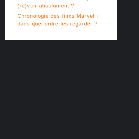
(re)voir absolument ?
Chronologie des films Marvel :
dans quel ordre les regarder ?