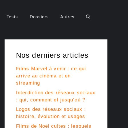
Tests
Dossiers
Autres
Nos derniers articles
Films Marvel à venir : ce qui
arrive au cinéma et en
streaming
Interdiction des réseaux sociaux
: qui, comment et jusqu’où ?
Logos des réseaux sociaux :
histoire, évolution et usages
Films de Noël cultes : lesquels