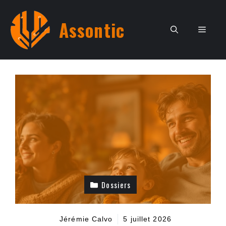
Aller
au
Assontic
Men
contenu
Dossiers
Jérémie Calvo
5 juillet 2026