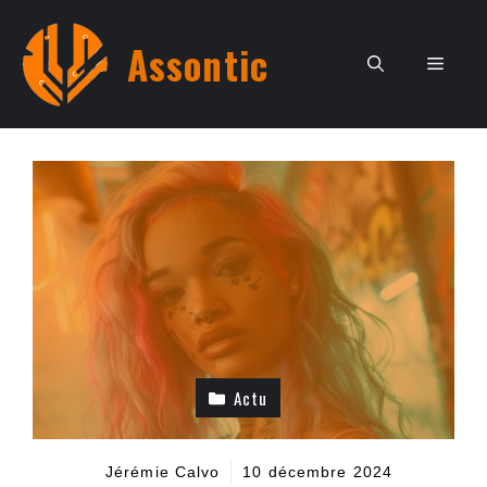
Aller
au
Assontic
Men
contenu
Actu
Jérémie Calvo
10 décembre 2024