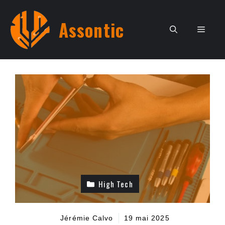
Aller
au
Assontic
Men
contenu
High Tech
Jérémie Calvo
19 mai 2025