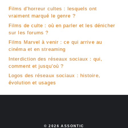
Films d’horreur cultes : lesquels ont
vraiment marqué le genre ?
Films de culte : où en parler et les dénicher
sur les forums ?
Films Marvel à venir : ce qui arrive au
cinéma et en streaming
Interdiction des réseaux sociaux : qui,
comment et jusqu’où ?
Logos des réseaux sociaux : histoire,
évolution et usages
© 2026 ASSONTIC