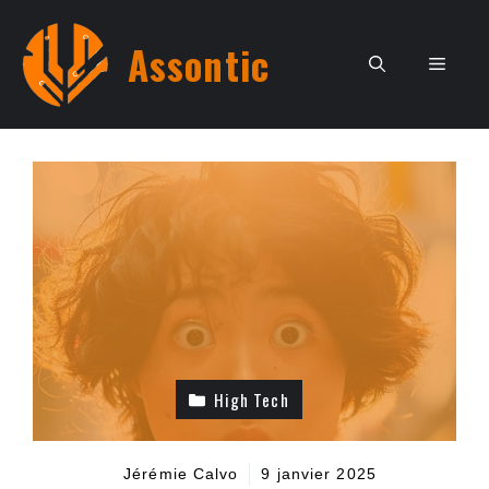
Aller
au
Assontic
Men
contenu
High Tech
Jérémie Calvo
9 janvier 2025