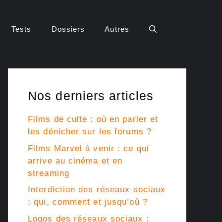
Tests
Dossiers
Autres
Nos derniers articles
Films de culte : où en parler et
les dénicher sur les forums ?
Films Marvel à venir : ce qui
arrive au cinéma et en
streaming
Interdiction des réseaux sociaux
: qui, comment et jusqu’où ?
Logos des réseaux sociaux :