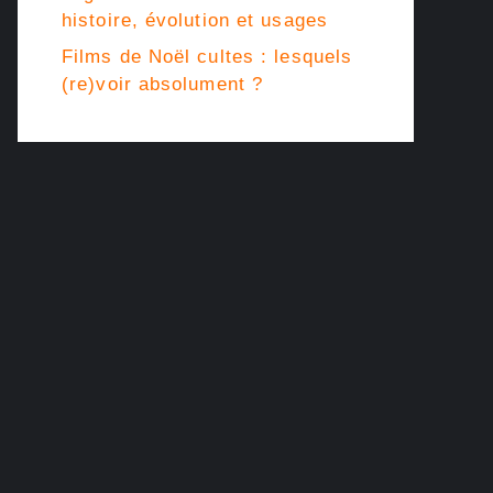
histoire, évolution et usages
Films de Noël cultes : lesquels
(re)voir absolument ?