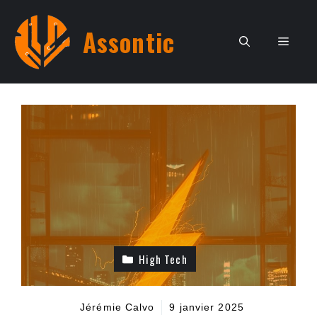
Aller
au
Assontic
Men
contenu
High Tech
Jérémie Calvo
9 janvier 2025