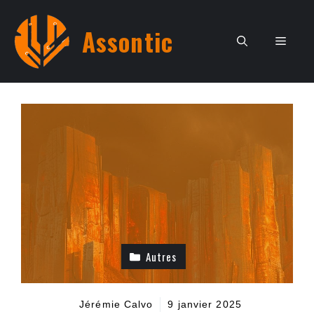
Aller
au
Assontic
Men
contenu
Autres
Jérémie Calvo
9 janvier 2025