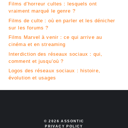
Films d’horreur cultes : lesquels ont
vraiment marqué le genre ?
Films de culte : où en parler et les dénicher
sur les forums ?
Films Marvel à venir : ce qui arrive au
cinéma et en streaming
Interdiction des réseaux sociaux : qui,
comment et jusqu’où ?
Logos des réseaux sociaux : histoire,
évolution et usages
© 2026 ASSONTIC
PRIVACY POLICY