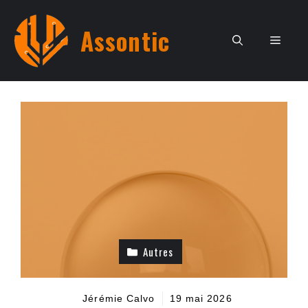
Aller
au
Assontic
Men
contenu
Autres
Jérémie Calvo
19 mai 2026