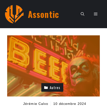
Aller
au
Assontic
Men
contenu
Autres
Jérémie Calvo
10 décembre 2024