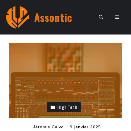
Aller
au
Assontic
Men
contenu
High Tech
Jérémie Calvo
9 janvier 2025