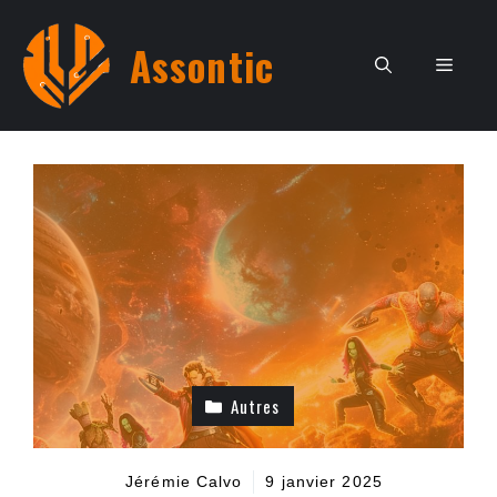
Aller
au
Assontic
Men
contenu
Autres
Jérémie Calvo
9 janvier 2025