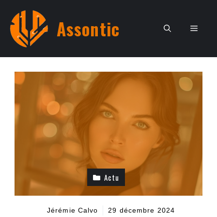
Aller
au
Assontic
Men
contenu
Actu
Jérémie Calvo
29 décembre 2024