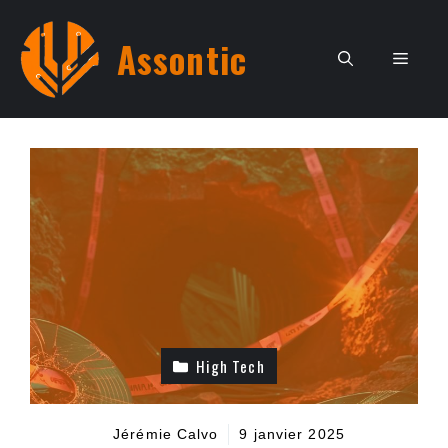
Aller
au
Assontic
Men
contenu
High Tech
Jérémie Calvo
9 janvier 2025