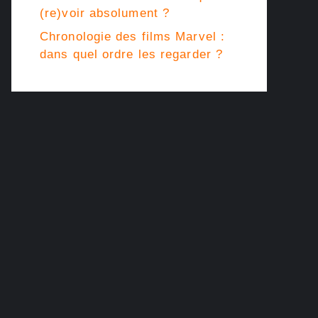
(re)voir absolument ?
Chronologie des films Marvel :
dans quel ordre les regarder ?