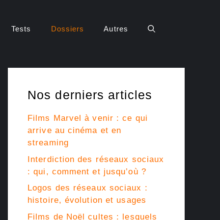
Tests
Dossiers
Autres
Nos derniers articles
Films Marvel à venir : ce qui
arrive au cinéma et en
streaming
Interdiction des réseaux sociaux
: qui, comment et jusqu’où ?
Logos des réseaux sociaux :
histoire, évolution et usages
Films de Noël cultes : lesquels