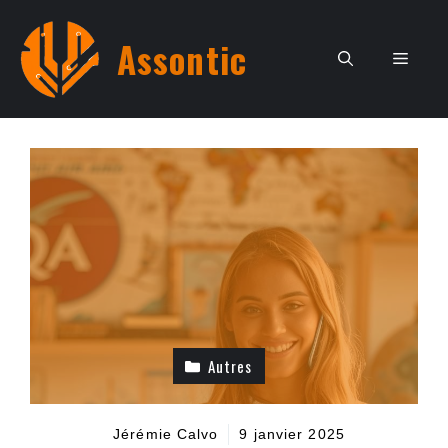
Aller
au
Assontic
Men
contenu
Autres
Jérémie Calvo
9 janvier 2025