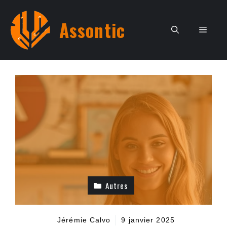
Aller
au
Assontic
Men
contenu
Autres
Jérémie Calvo
9 janvier 2025