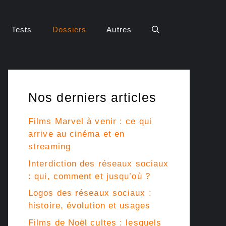
Tests
Dossiers
Autres
Nos derniers articles
Films Marvel à venir : ce qui
arrive au cinéma et en
streaming
Interdiction des réseaux sociaux
: qui, comment et jusqu’où ?
Logos des réseaux sociaux :
histoire, évolution et usages
Films de Noël cultes : lesquels