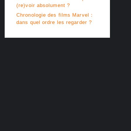
(re)voir absolument ?
Chronologie des films Marvel :
dans quel ordre les regarder ?