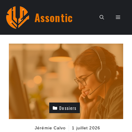
Aller
au
Assontic
Men
contenu
Dossiers
Jérémie Calvo
1 juillet 2026