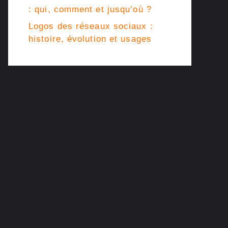
: qui, comment et jusqu’où ?
Logos des réseaux sociaux :
histoire, évolution et usages