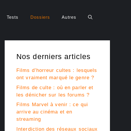
Tests
Dossiers
Autres
Nos derniers articles
Films d’horreur cultes : lesquels
ont vraiment marqué le genre ?
Films de culte : où en parler et
les dénicher sur les forums ?
Films Marvel à venir : ce qui
arrive au cinéma et en
streaming
Interdiction des réseaux sociaux