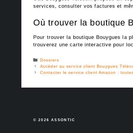
services, consulter vos factures et mê
Où trouver la boutique 
Pour trouver la boutique Bouygues la pl
trouverez une carte interactive pour loc
Catégories
Dossiers
Accéder au service client Bouygues Télé
Contacter le service client Amazon : tout
© 2026 ASSONTIC